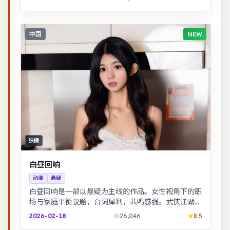
中国
NEW
独播
白昼回响
动漫
悬疑
白昼回响是一部以悬疑为主线的作品。女性视角下的职
场与家庭平衡议题，台词犀利，共鸣感强。武侠江湖中
的道义抉择，动作设计利落，意境悠远。
2026-02-18
26,046
8.5