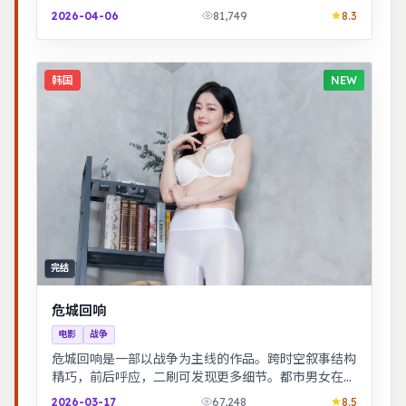
的职场与家庭平衡议题，台词犀利，共鸣感强。
2026-04-06
81,749
8.3
韩国
NEW
完结
危城回响
电影
战争
危城回响是一部以战争为主线的作品。跨时空叙事结构
精巧，前后呼应，二刷可发现更多细节。都市男女在误
会与试探中走近彼此，笑泪交织的成长故事。
2026-03-17
67,248
8.5