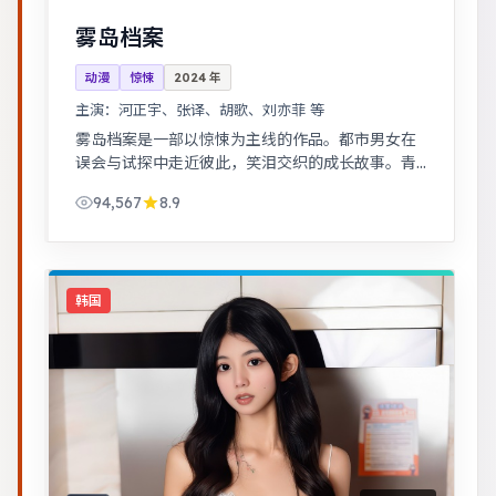
雾岛档案
动漫
惊悚
2024
年
主演：
河正宇、张译、胡歌、刘亦菲 等
雾岛档案是一部以惊悚为主线的作品。都市男女在
误会与试探中走近彼此，笑泪交织的成长故事。青
春群像刻画校园与初入社会的迷茫，细腻温暖。
94,567
8.9
韩国