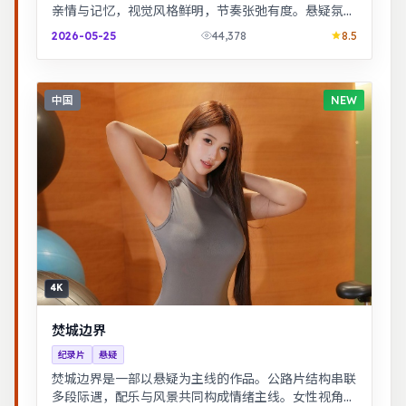
亲情与记忆，视觉风格鲜明，节奏张弛有度。悬疑氛围
层层推进，线索拼图式叙事，结局出人意料。
2026-05-25
44,378
8.5
中国
NEW
4K
焚城边界
纪录片
悬疑
焚城边界是一部以悬疑为主线的作品。公路片结构串联
多段际遇，配乐与风景共同构成情绪主线。女性视角下