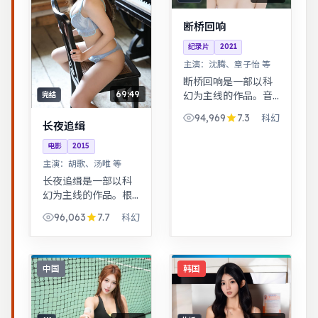
断桥回响
纪录片
2021
主演：
沈腾、章子怡 等
断桥回响是一部以科
69:49
幻为主线的作品。音
完结
乐与舞蹈推动剧情，
94,969
7.3
科幻
舞台感强，视听体验
长夜追缉
突出。都市男女在误
电影
2015
会与试探中走近彼
主演：
胡歌、汤唯 等
此，笑泪交织的成长
长夜追缉是一部以科
故事。
幻为主线的作品。根
据真实事件改编，纪
96,063
7.7
科幻
实感强，表演克制而
富有张力。科幻设定
下探讨亲情与记忆，
视觉风格鲜明，节奏
中国
韩国
张弛有度。