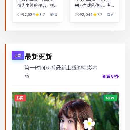
情为主线的作品。根
剧为主线的作品。热
据真实事件改编，纪
血与幽默并存，友情
92,584
8.7
92,044
7.7
爱情
喜剧
实感强，表演克制而
与信念贯穿始终，适
富有张力。跨时空叙
合全家观看。武侠江
事结构精巧，前后呼
湖中的道义抉择，动
应，二刷可发现更多
作设计利落，意境悠
细节。
远。
最新更新
上新
第一时间观看最新上线的精彩内
容
查看更多
韩国
NEW