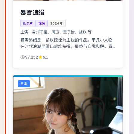
暴雪追缉
纪录片
惊悚
2024
年
主演：
易烊千玺、周迅、章子怡、胡歌 等
暴雪追缉是一部以惊悚为主线的作品。平凡小人物
在时代浪潮里做出艰难抉择，最终与自我和解。青
春群像刻画校园与初入社会的迷茫，细腻温暖。
97,252
6.1
日本