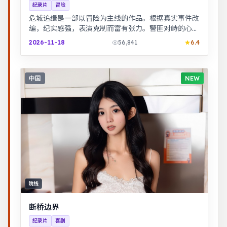
纪录片
冒险
危城追缉是一部以冒险为主线的作品。根据真实事件改
编，纪实感强，表演克制而富有张力。警匪对峙的心理
战戏份突出，节奏紧凑，场面调度成熟。
2026-11-18
56,841
6.4
中国
NEW
院线
断桥边界
纪录片
喜剧