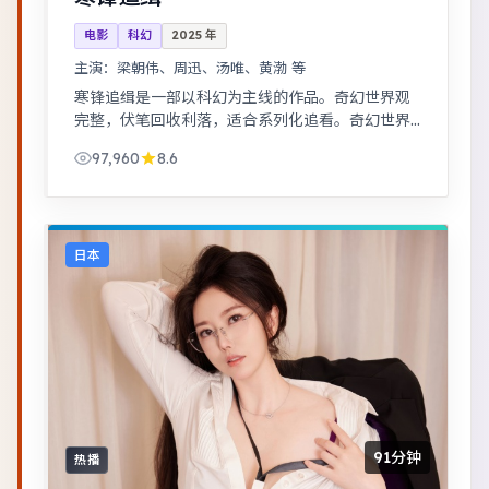
电影
科幻
2025
年
主演：
梁朝伟、周迅、汤唯、黄渤 等
寒锋追缉是一部以科幻为主线的作品。奇幻世界观
完整，伏笔回收利落，适合系列化追看。奇幻世界
观完整，伏笔回收利落，适合系列化追看。
97,960
8.6
日本
91分钟
热播