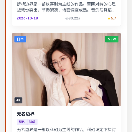
断桥边界是一部以喜剧为主线的作品。警匪对峙的心理
战戏份突出，节奏紧凑，场面调度成熟。音乐与舞蹈推
动剧情，舞台感强，视听体验突出。
2026-10-18
80,223
6.7
日本
NEW
4K
无名边界
综艺
科幻
无名边界是一部以科幻为主线的作品。科幻设定下探讨