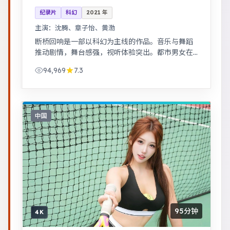
纪录片
科幻
2021
年
主演：
沈腾、章子怡、黄渤
断桥回响是一部以科幻为主线的作品。音乐与舞蹈
推动剧情，舞台感强，视听体验突出。都市男女在
误会与试探中走近彼此，笑泪交织的成长故事。
94,969
7.3
中国
95分钟
4K