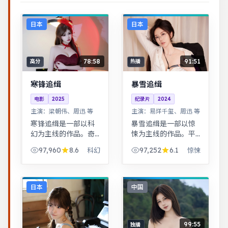
日本
日本
78:58
91:51
高分
热播
寒锋追缉
暴雪追缉
电影
2025
纪录片
2024
主演：
梁朝伟、周迅 等
主演：
易烊千玺、周迅 等
寒锋追缉是一部以科
暴雪追缉是一部以惊
幻为主线的作品。奇
悚为主线的作品。平
幻世界观完整，伏笔
凡小人物在时代浪潮
97,960
8.6
97,252
6.1
科幻
惊悚
回收利落，适合系列
里做出艰难抉择，最
化追看。奇幻世界观
终与自我和解。青春
完整，伏笔回收利
群像刻画校园与初入
落，适合系列化追
社会的迷茫，细腻温
日本
中国
看。
暖。
99:55
独播