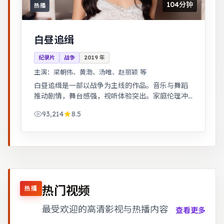
104分钟
热播
白昼追缉
纪录片
战争
2019
年
主演：
梁朝伟、黄渤、汤唯、赵丽颖 等
白昼追缉是一部以战争为主线的作品。音乐与舞蹈
推动剧情，舞台感强，视听体验突出。家庭伦理冲
突在一场意外后集中爆发，情感冲击力足。
93,214
8.5
热门视频
热播
最受欢迎的高清影视与热播内容
查看更多