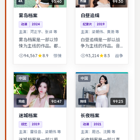
95:40
99:30
4K
热播
雾岛档案
白昼追缉
动漫
2024
纪录片
2019
主演：
河正宇、张译 等
主演：
梁朝伟、黄渤 等
雾岛档案是一部以惊
白昼追缉是一部以战
悚为主线的作品。都
争为主线的作品。音
市男女在误会与试探
乐与舞蹈推动剧情，
94,567
8.9
93,214
8.5
惊悚
战争
中走近彼此，笑泪交
舞台感强，视听体验
织的成长故事。青春
突出。家庭伦理冲突
群像刻画校园与初入
在一场意外后集中爆
社会的迷茫，细腻温
发，情感冲击力足。
中国
中国
暖。
90:47
99:25
完结
院线
迷城档案
长夜档案
综艺
2019
动漫
2021
主演：
雷佳音、梁朝伟 等
主演：
周迅、沈腾 等
迷城档案是一部以爱
长夜档案是一部以喜