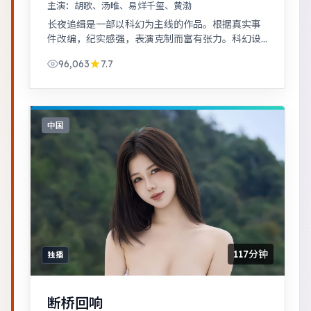
主演：
胡歌、汤唯、易烊千玺、黄渤
长夜追缉是一部以科幻为主线的作品。根据真实事
件改编，纪实感强，表演克制而富有张力。科幻设
定下探讨亲情与记忆，视觉风格鲜明，节奏张弛有
96,063
7.7
度。
中国
117分钟
独播
断桥回响