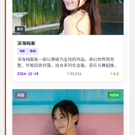
高分
深海档案
电影
悬疑
深海档案是一部以悬疑为主线的作品。奇幻世界观完
整，伏笔回收利落，适合系列化追看。音乐与舞蹈推动
剧情，舞台感强，视听体验突出。
2026-12-18
53,316
6.2
英国
NEW