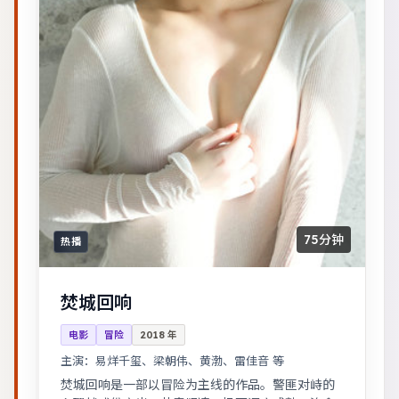
75分钟
热播
焚城回响
电影
冒险
2018
年
主演：
易烊千玺、梁朝伟、黄渤、雷佳音 等
焚城回响是一部以冒险为主线的作品。警匪对峙的