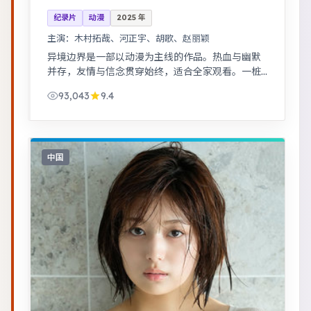
纪录片
动漫
2025
年
主演：
木村拓哉、河正宇、胡歌、赵丽颖
异境边界是一部以动漫为主线的作品。热血与幽默
并存，友情与信念贯穿始终，适合全家观看。一桩
旧案因新证据重启调查，真相远比表面更加残酷。
93,043
9.4
中国