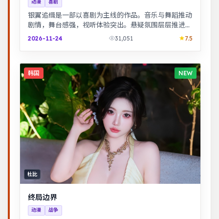
动漫
喜剧
银翼追缉是一部以喜剧为主线的作品。音乐与舞蹈推动
剧情，舞台感强，视听体验突出。悬疑氛围层层推进，
线索拼图式叙事，结局出人意料。
2026-11-24
31,051
7.5
韩国
NEW
杜比
终局边界
动漫
战争