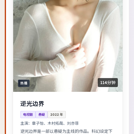
114分钟
热播
逆光边界
电视剧
悬疑
2022
年
主演：
章子怡、木村拓哉、刘亦菲
逆光边界是一部以悬疑为主线的作品。科幻设定下