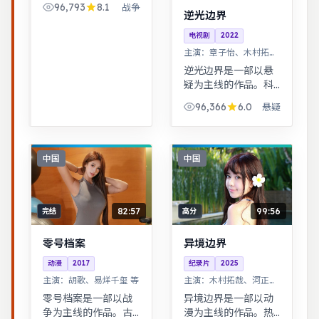
96,793
8.1
战争
中走近彼此，笑泪交
逆光边界
织的成长故事。一桩
电视剧
2022
旧案因新证据重启调
主演：
章子怡、木村拓哉
查，真相远比表面更
等
加残酷。
逆光边界是一部以悬
疑为主线的作品。科
幻设定下探讨亲情与
96,366
6.0
悬疑
记忆，视觉风格鲜
明，节奏张弛有度。
平凡小人物在时代浪
潮里做出艰难抉择，
中国
中国
最终与自我和解。
82:57
99:56
完结
高分
零号档案
异境边界
动漫
2017
纪录片
2025
主演：
胡歌、易烊千玺 等
主演：
木村拓哉、河正宇
等
零号档案是一部以战
异境边界是一部以动
争为主线的作品。古
漫为主线的作品。热