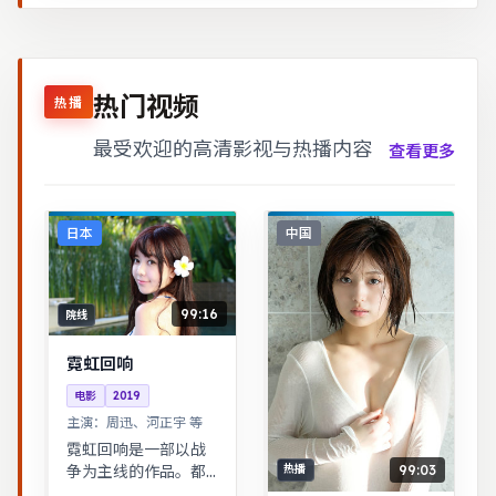
热门视频
热播
最受欢迎的高清影视与热播内容
查看更多
日本
中国
99:16
院线
霓虹回响
电影
2019
主演：
周迅、河正宇 等
霓虹回响是一部以战
99:03
争为主线的作品。都
热播
市男女在误会与试探