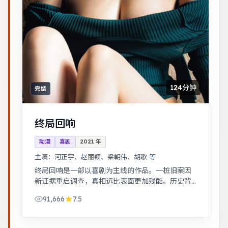
124分钟
完结
终局回响
动漫
喜剧
2021
年
主演：
河正宇、赵丽颖、梁朝伟、胡歌 等
终局回响是一部以喜剧为主线的作品。一桩旧案因
新证据重启调查，真相远比表面更加残酷。历史背
景下的小人物命运，细节考究，叙事沉稳。
91,666
7.5