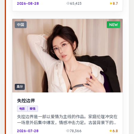
校园与初入社会的迷茫，细腻温暖。
2026-08-28
65,423
8.7
中国
NEW
高分
失控边界
电影
爱情
失控边界是一部以爱情为主线的作品。家庭伦理冲突在
一场意外后集中爆发，情感冲击力足。古装背景下的人
性博弈，群像刻画细腻，权谋与情感并重。
2026-07-28
78,366
6.8