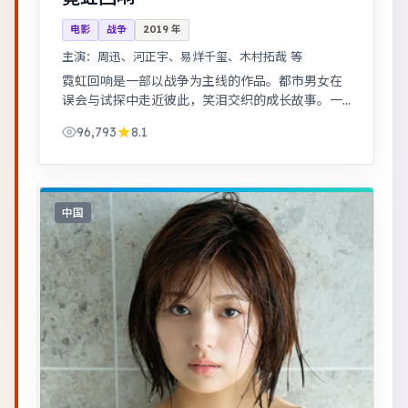
电影
战争
2019
年
主演：
周迅、河正宇、易烊千玺、木村拓哉 等
霓虹回响是一部以战争为主线的作品。都市男女在
误会与试探中走近彼此，笑泪交织的成长故事。一
桩旧案因新证据重启调查，真相远比表面更加残
96,793
8.1
酷。
中国