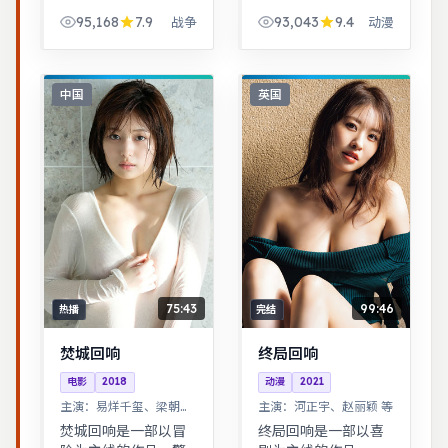
装背景下的人性博
血与幽默并存，友情
95,168
7.9
93,043
9.4
战争
动漫
弈，群像刻画细腻，
与信念贯穿始终，适
权谋与情感并重。武
合全家观看。一桩旧
侠江湖中的道义抉
案因新证据重启调
择，动作设计利落，
查，真相远比表面更
中国
英国
意境悠远。
加残酷。
75:43
99:46
热播
完结
焚城回响
终局回响
电影
2018
动漫
2021
主演：
易烊千玺、梁朝伟
主演：
河正宇、赵丽颖 等
等
焚城回响是一部以冒
终局回响是一部以喜