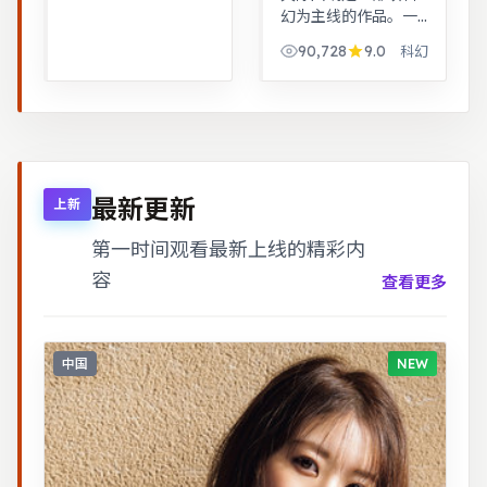
幻为主线的作品。一
桩旧案因新证据重启
90,728
9.0
科幻
调查，真相远比表面
更加残酷。警匪对峙
的心理战戏份突出，
节奏紧凑，场面调度
成熟。
最新更新
上新
第一时间观看最新上线的精彩内
容
查看更多
中国
NEW