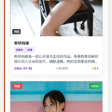
完结
断桥档案
纪录片
动漫
断桥档案是一部以动漫为主线的作品。青春群像刻画校
园与初入社会的迷茫，细腻温暖。跨时空叙事结构精
巧，前后呼应，二刷可发现更多细节。
2026-07-02
45,805
8.4
韩国
NEW