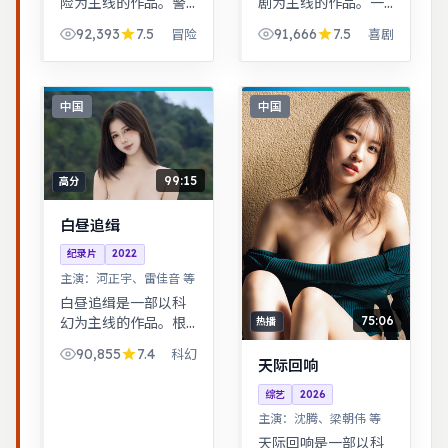
险为主线的作品。警
剧为主线的作品。一
匪对峙的心理战戏份
桩旧案因新证据重启
92,393
7.5
91,666
7.5
冒险
喜剧
突出，节奏紧凑，场
调查，真相远比表面
面调度成熟。治愈系
更加残酷。历史背景
日常流，节奏舒缓，
下的小人物命运，细
适合放松解压观看。
节考究，叙事沉稳。
中国
中国
99:15
高分
白昼追缉
纪录片
2022
主演：
河正宇、雷佳音 等
白昼追缉是一部以科
75:06
幻为主线的作品。根
热播
据真实事件改编，纪
90,855
7.4
科幻
实感强，表演克制而
天际回响
富有张力。音乐与舞
综艺
2026
蹈推动剧情，舞台感
主演：
沈腾、梁朝伟 等
强，视听体验突出。
天际回响是一部以科