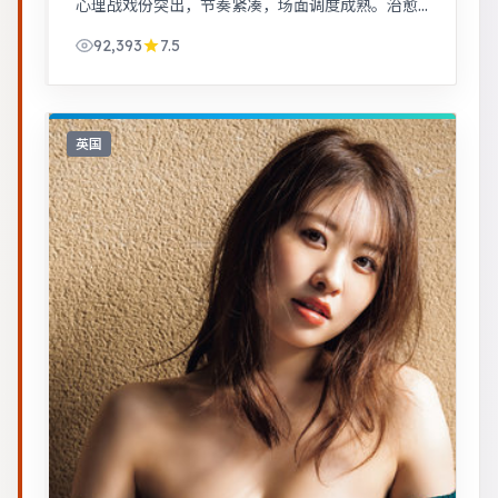
心理战戏份突出，节奏紧凑，场面调度成熟。治愈
系日常流，节奏舒缓，适合放松解压观看。
92,393
7.5
英国