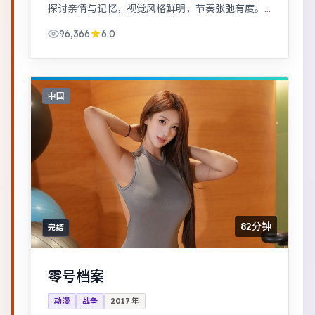
探讨亲情与记忆，视觉风格鲜明，节奏张弛有度。
平凡小人物在时代浪潮里做出艰难抉择，最终与自
96,366
6.0
我和解。
中国
82分钟
完结
零号档案
动漫
战争
2017
年