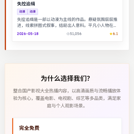
失控追缉
动漫
动漫
失控追缉是一部以动漫为主线的作品。悬疑氛围层层推
进，线索拼图式叙事，结局出人意料。平凡小人物在时
代浪潮里做出艰难抉择，最终与自我和解。
2026-05-18
51,056
6.1
为什么选择我们？
整合国产影视大全热播内容，以高清画质与流畅播放体
验为核心，覆盖电影、电视剧、综艺等多品类，满足家
庭与个人观影场景。
完全免费