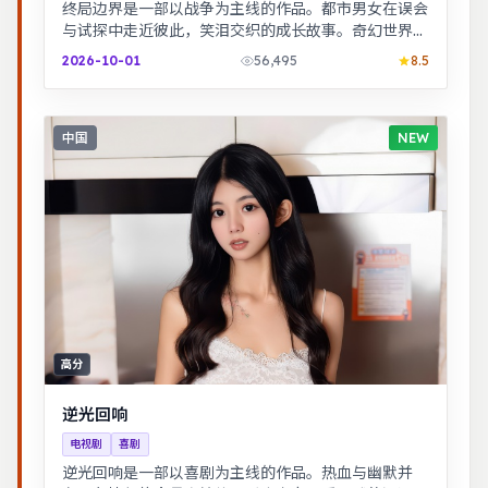
终局边界是一部以战争为主线的作品。都市男女在误会
与试探中走近彼此，笑泪交织的成长故事。奇幻世界观
完整，伏笔回收利落，适合系列化追看。
2026-10-01
56,495
8.5
中国
NEW
高分
逆光回响
电视剧
喜剧
逆光回响是一部以喜剧为主线的作品。热血与幽默并