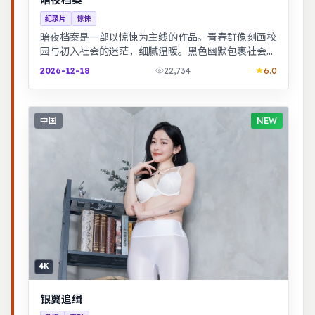
纪录片
惊悚
暗夜档案是一部以惊悚为主线的作品。青春群像刻画校
园与初入社会的迷茫，细腻温暖。黑色幽默包裹社会寓
言，荒诞中见真实。
2026-12-18
22,734
6.0
中国
NEW
4K
银翼追缉