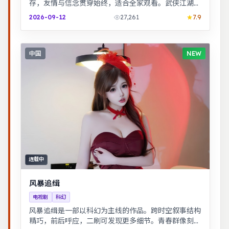
存，友情与信念贯穿始终，适合全家观看。武侠江湖中
的道义抉择，动作设计利落，意境悠远。
2026-09-12
27,261
7.9
中国
NEW
连载中
风暴追缉
电视剧
科幻
风暴追缉是一部以科幻为主线的作品。跨时空叙事结构
精巧，前后呼应，二刷可发现更多细节。青春群像刻画