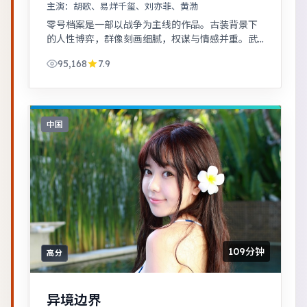
主演：
胡歌、易烊千玺、刘亦菲、黄渤
零号档案是一部以战争为主线的作品。古装背景下
的人性博弈，群像刻画细腻，权谋与情感并重。武
侠江湖中的道义抉择，动作设计利落，意境悠远。
95,168
7.9
中国
109分钟
高分
异境边界