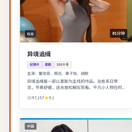
81分钟
杜比
异境追缉
纪录片
喜剧
2019
年
主演：
雷佳音、周迅、章子怡、胡歌
异境追缉是一部以喜剧为主线的作品。治愈系日常
流，节奏舒缓，适合放松解压观看。平凡小人物在时
代浪潮里做出艰难抉择，最终与自我和解。
97,157
9.1
中国