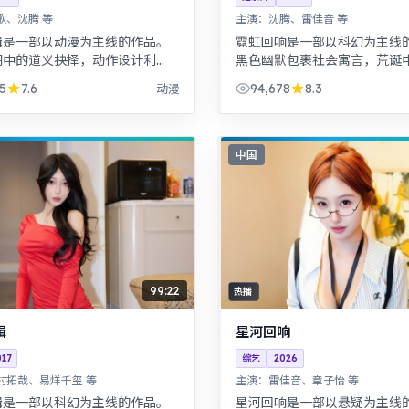
歌、沈腾 等
主演：
沈腾、雷佳音 等
缉是一部以动漫为主线的作品。
霓虹回响是一部以科幻为主线
湖中的道义抉择，动作设计利
黑色幽默包裹社会寓言，荒诞
境悠远。武侠江湖中的道义抉
实。历史背景下的小人物命运
5
7.6
94,678
8.3
动漫
作设计利落，意境悠远。
究，叙事沉稳。
中国
99:22
热播
缉
星河回响
017
综艺
2026
村拓哉、易烊千玺 等
主演：
雷佳音、章子怡 等
缉是一部以科幻为主线的作品。
星河回响是一部以悬疑为主线