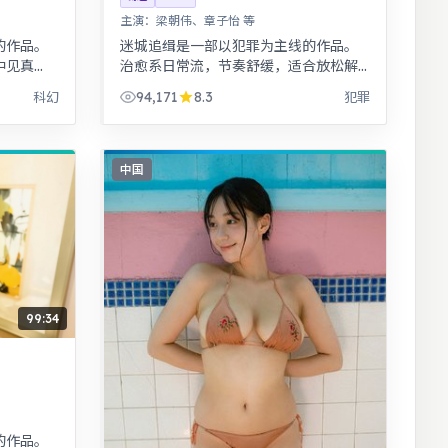
主演：
梁朝伟、章子怡 等
的作品。
迷城追缉是一部以犯罪为主线的作品。
中见真
治愈系日常流，节奏舒缓，适合放松解
，细节考
压观看。热血与幽默并存，友情与信念
94,171
8.3
科幻
犯罪
贯穿始终，适合全家观看。
中国
99:34
的作品。