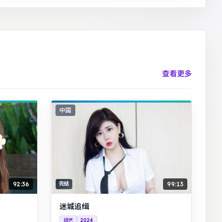
查看更多
中国
92:36
99:13
完结
迷城追缉
综艺
2024