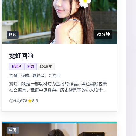
92分钟
院线
霓虹回响
纪录片
科幻
2018
年
主演：
沈腾、雷佳音、刘亦菲
霓虹回响是一部以科幻为主线的作品。黑色幽默包裹
社会寓言，荒诞中见真实。历史背景下的小人物命
运，细节考究，叙事沉稳。
94,678
8.3
中国