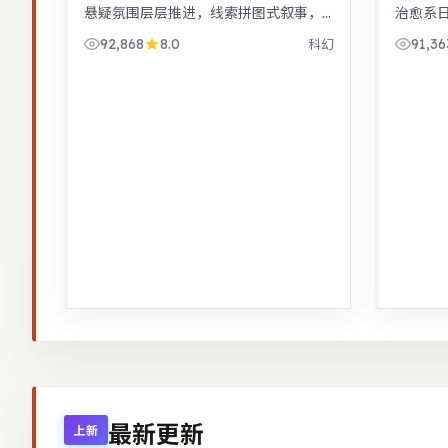
悬疑氛围层层推进，线索拼图式叙事，
治愈系
结局出人意料。悬疑氛围层层推进，线
压观看
92,868
8.0
91,36
科幻
索拼图式叙事，结局出人意料。
式叙事
最新更新
上新