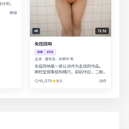
设计利
职场与家
悬疑
感强。
72:32
4K
失控回响
动漫
2015
主演：
雷佳音、梁朝伟 等
失控回响是一部以动作为主线的作品。
跨时空叙事结构精巧，前后呼应，二刷
可发现更多细节。奇幻世界观完整，伏
91,075
8.0
动作
笔回收利落，适合系列化追看。