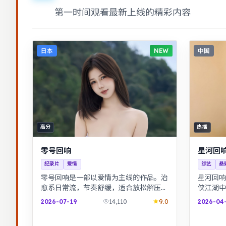
第一时间观看最新上线的精彩内容
日本
NEW
中国
高分
热播
零号回响
星河回
纪录片
爱情
综艺
悬
零号回响是一部以爱情为主线的作品。治
星河回响
愈系日常流，节奏舒缓，适合放松解压观
侠江湖中
看。科幻设定下探讨亲情与记忆，视觉风
境悠远。
2026-07-19
14,110
9.0
2026-04
格鲜明，节奏张弛有度。
题，台词