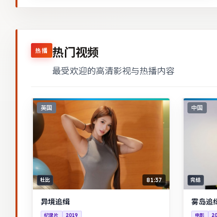
热门视频
热播
最受欢迎的高清影视与热播内容
英国
中国
81:37
杜比
完结
异境追缉
雾岛追
纪录片
2019
电影
2