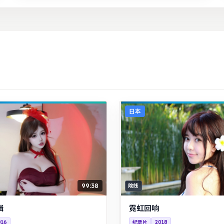
日本
99:38
院线
缉
霓虹回响
016
纪录片
2018