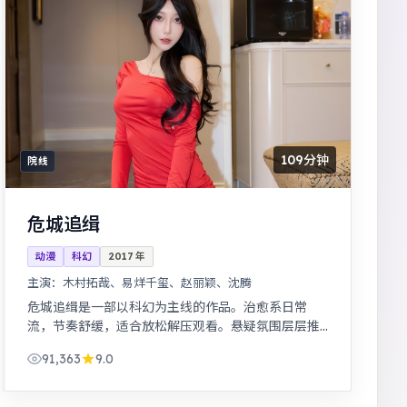
109分钟
院线
危城追缉
动漫
科幻
2017
年
主演：
木村拓哉、易烊千玺、赵丽颖、沈腾
危城追缉是一部以科幻为主线的作品。治愈系日常
流，节奏舒缓，适合放松解压观看。悬疑氛围层层推
进，线索拼图式叙事，结局出人意料。
91,363
9.0