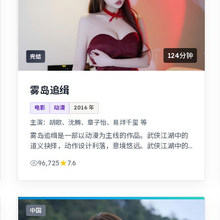
124分钟
完结
雾岛追缉
电影
动漫
2016
年
主演：
胡歌、沈腾、章子怡、易烊千玺 等
雾岛追缉是一部以动漫为主线的作品。武侠江湖中的
道义抉择，动作设计利落，意境悠远。武侠江湖中的
道义抉择，动作设计利落，意境悠远。
96,725
7.6
中国