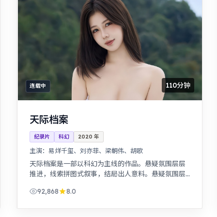
110分钟
连载中
天际档案
纪录片
科幻
2020
年
主演：
易烊千玺、刘亦菲、梁朝伟、胡歌
天际档案是一部以科幻为主线的作品。悬疑氛围层层
推进，线索拼图式叙事，结局出人意料。悬疑氛围层
层推进，线索拼图式叙事，结局出人意料。
92,868
8.0