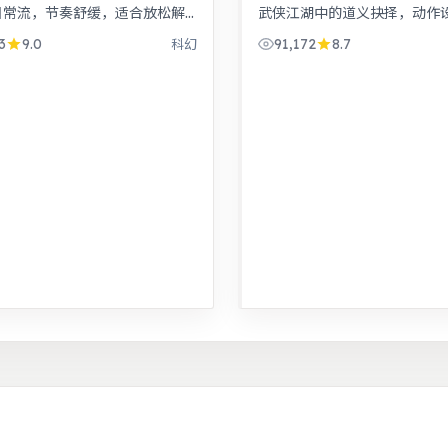
日常流，节奏舒缓，适合放松解
武侠江湖中的道义抉择，动作
。悬疑氛围层层推进，线索拼图
落，意境悠远。女性视角下的
3
9.0
91,172
8.7
科幻
，结局出人意料。
庭平衡议题，台词犀利，共鸣