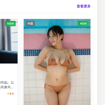
查看更多
NEW
中国
NEW
的作品。公
与风景共同
小人物命
8.0