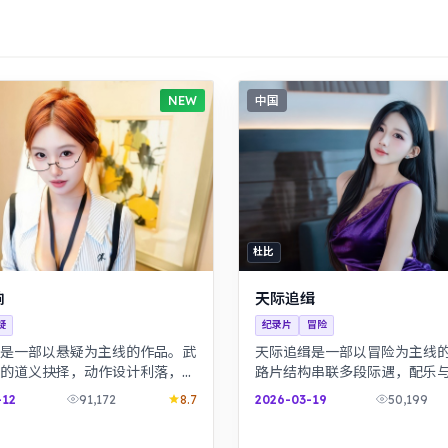
NEW
中国
杜比
响
天际追缉
疑
纪录片
冒险
是一部以悬疑为主线的作品。武
天际追缉是一部以冒险为主线
的道义抉择，动作设计利落，意
路片结构串联多段际遇，配乐
女性视角下的职场与家庭平衡议
构成情绪主线。历史背景下的
-12
91,172
8.7
2026-03-19
50,199
犀利，共鸣感强。
运，细节考究，叙事沉稳。