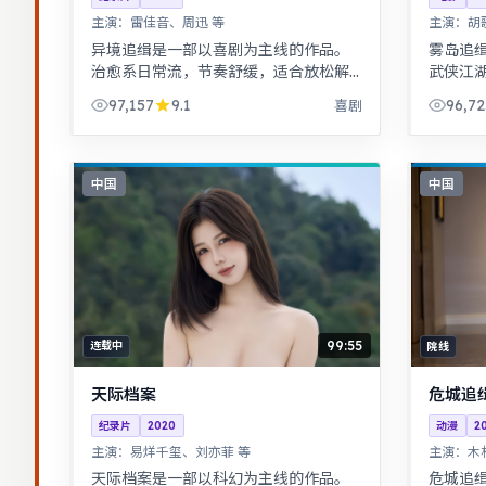
主演：
雷佳音、周迅 等
主演：
胡
异境追缉是一部以喜剧为主线的作品。
雾岛追
治愈系日常流，节奏舒缓，适合放松解
武侠江
压观看。平凡小人物在时代浪潮里做出
落，意
97,157
9.1
96,72
喜剧
艰难抉择，最终与自我和解。
择，动
中国
中国
99:55
连载中
院线
天际档案
危城追
纪录片
2020
动漫
2
主演：
易烊千玺、刘亦菲 等
主演：
木
天际档案是一部以科幻为主线的作品。
危城追