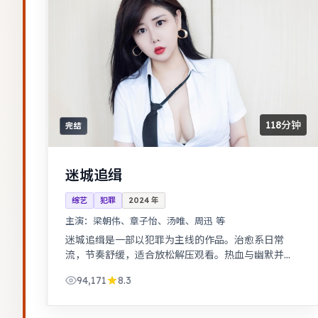
118分钟
完结
迷城追缉
综艺
犯罪
2024
年
主演：
梁朝伟、章子怡、汤唯、周迅 等
迷城追缉是一部以犯罪为主线的作品。治愈系日常
流，节奏舒缓，适合放松解压观看。热血与幽默并
存，友情与信念贯穿始终，适合全家观看。
94,171
8.3